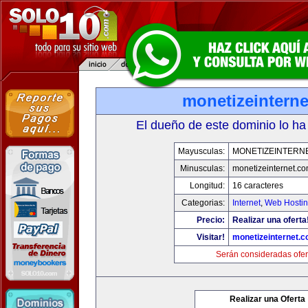
monetizeintern
El dueño de este dominio lo ha
Mayusculas:
MONETIZEINTERN
Minusculas:
monetizeinternet.c
Longitud:
16 caracteres
Categorias:
Internet
,
Web Hostin
Precio:
Realizar una oferta
Visitar!
monetizeinternet.
Serán consideradas ofer
Realizar una Oferta