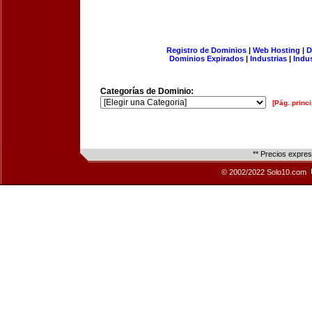
Registro de Dominios
|
Web Hosting
|
D
Dominios Expirados
|
Industrias
|
Indu
Categorías de Dominio:
[Pág. princi
** Precios expre
© 2002/2022 Solo10.com