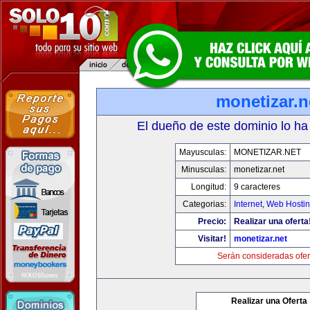
monetizar.n
El dueño de este dominio lo ha
Mayusculas:
MONETIZAR.NET
Minusculas:
monetizar.net
Longitud:
9 caracteres
Categorias:
Internet
,
Web Hostin
Precio:
Realizar una oferta
Visitar!
monetizar.net
Serán consideradas ofer
Realizar una Oferta