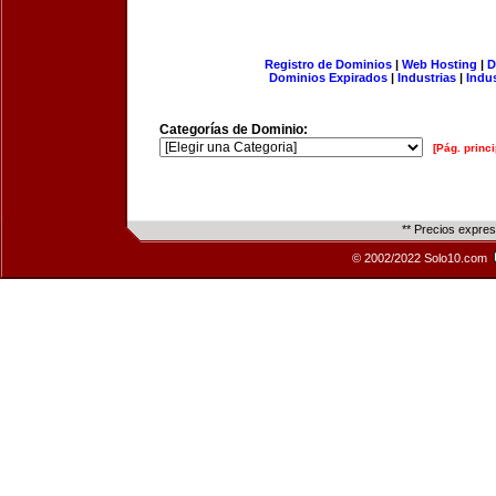
Registro de Dominios
|
Web Hosting
|
D
Dominios Expirados
|
Industrias
|
Indu
Categorías de Dominio:
[Pág. princi
** Precios expre
© 2002/2022 Solo10.com