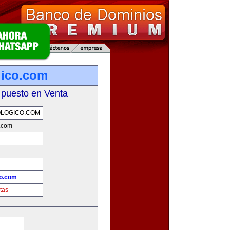
gico.com
 puesto en Venta
LOGICO.COM
o.com
co.com
tas