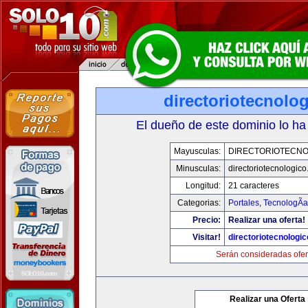
directoriotecnolo
El dueño de este dominio lo ha
Mayusculas:
DIRECTORIOTECNO
Minusculas:
directoriotecnologic
Longitud:
21 caracteres
Categorias:
Portales
,
TecnologÃ­a
Precio:
Realizar una oferta!
Visitar!
directoriotecnologi
Serán consideradas ofer
Realizar una Oferta