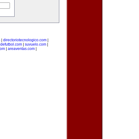
m
|
directoriotecnologico.com
|
odefutbol.com
|
suvuelo.com
|
com
|
areaventas.com
|