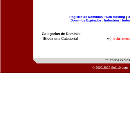
Registro de Dominios
|
Web Hosting
|
D
Dominios Expirados
|
Industrias
|
Indu
Categorías de Dominio:
[Pág. princi
** Precios expre
© 2002/2022 Solo10.com