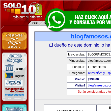
blogfamosos
El dueño de este dominio lo ha
Mayusculas:
BLOGFAMOSOS
Minusculas:
blogfamosos.co
Longitud:
11 caracteres
Categorias:
TelevisiÃ³n y Esp
Precio:
$999.00
Visitar!
blogfamosos.c
Serán consideradas ofer
R