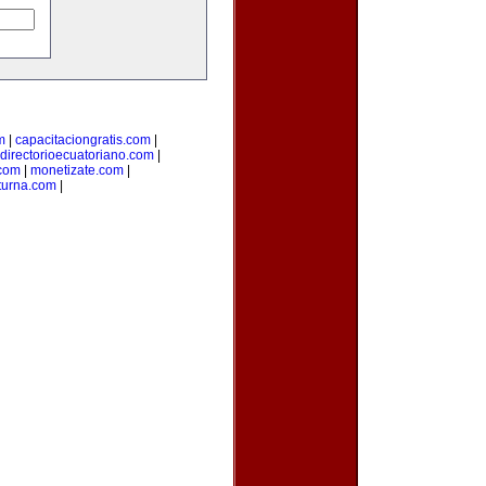
m
|
capacitaciongratis.com
|
directorioecuatoriano.com
|
.com
|
monetizate.com
|
turna.com
|