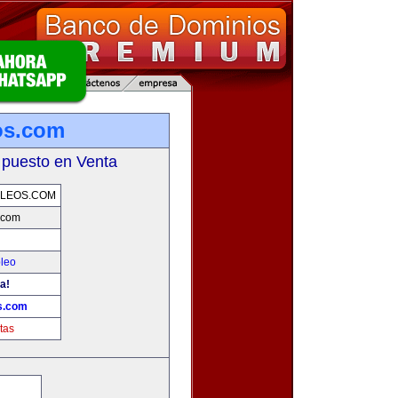
os.com
 puesto en Venta
PLEOS.COM
.com
leo
a!
s.com
tas