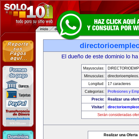
directorioemple
El dueño de este dominio lo ha
Mayusculas:
DIRECTORIOEM
Minusculas:
directorioempleos
Longitud:
17 caracteres
Categorias:
Profesiones y Emp
Precio:
Realizar una ofert
Visitar!
directorioempleo
Serán consideradas ofer
Realizar una Oferta