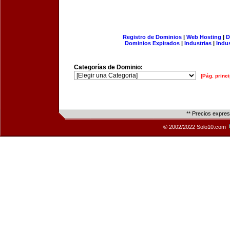
Registro de Dominios
|
Web Hosting
|
D
Dominios Expirados
|
Industrias
|
Indu
Categorías de Dominio:
[Pág. princi
** Precios expre
© 2002/2022 Solo10.com