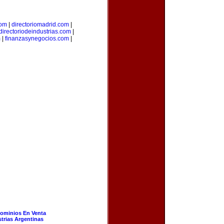
com
|
directoriomadrid.com
|
directoriodeindustrias.com
|
m
|
finanzasynegocios.com
|
ominios En Venta
strias Argentinas