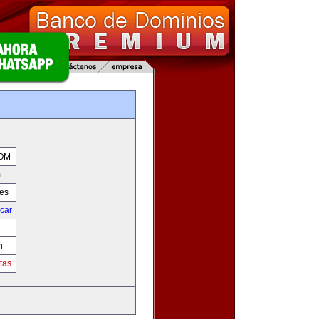
m
OM
m
res
icar
m
tas