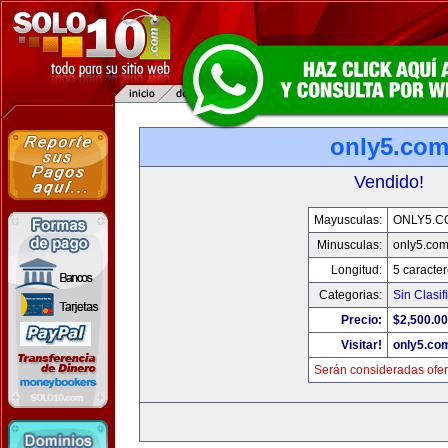
only5.co
Vendido!
Mayusculas:
ONLY5.C
Minusculas:
only5.co
Longitud:
5 caracte
Categorias:
Sin Clasif
Precio:
$2,500.00
Visitar!
only5.co
Serán consideradas ofer