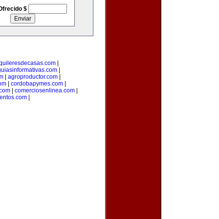
Ofrecido $
quileresdecasas.com
|
guiasinformativas.com
|
om
|
agroproductor.com
|
com
|
cordobapymes.com
|
.com
|
comerciosenlinea.com
|
ventos.com
|