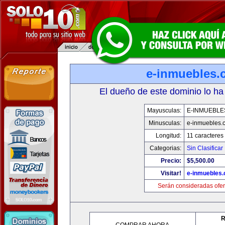
e-inmuebles.
El dueño de este dominio lo ha
Mayusculas:
E-INMUEBLE
Minusculas:
e-inmuebles.
Longitud:
11 caracteres
Categorias:
Sin Clasificar
Precio:
$5,500.00
Visitar!
e-inmuebles
Serán consideradas ofer
R