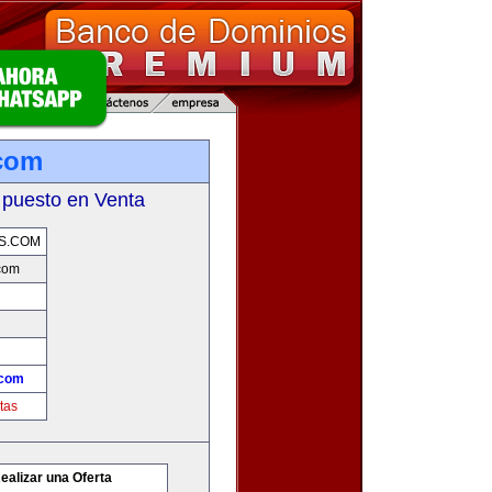
com
 puesto en Venta
S.COM
com
.com
tas
ealizar una Oferta