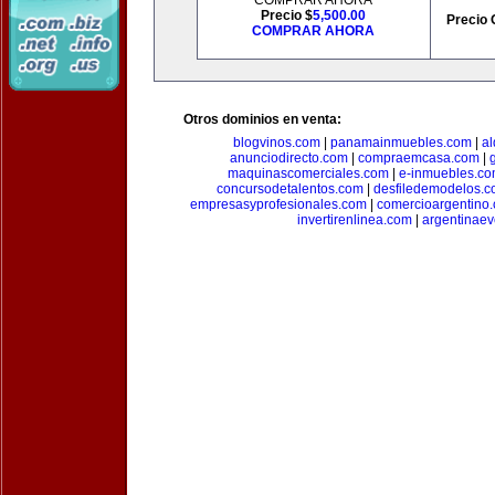
COMPRAR AHORA
Precio $
5,500.00
Precio 
COMPRAR AHORA
Otros dominios en venta:
blogvinos.com
|
panamainmuebles.com
|
al
anunciodirecto.com
|
compraemcasa.com
|
maquinascomerciales.com
|
e-inmuebles.c
concursodetalentos.com
|
desfiledemodelos.
empresasyprofesionales.com
|
comercioargentino
invertirenlinea.com
|
argentinae