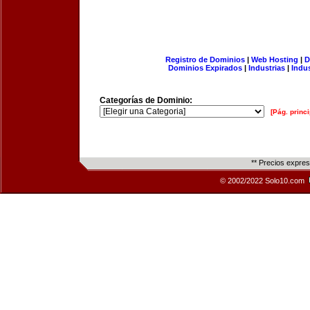
Registro de Dominios
|
Web Hosting
|
D
Dominios Expirados
|
Industrias
|
Indu
Categorías de Dominio:
[Pág. princi
** Precios expre
© 2002/2022 Solo10.com