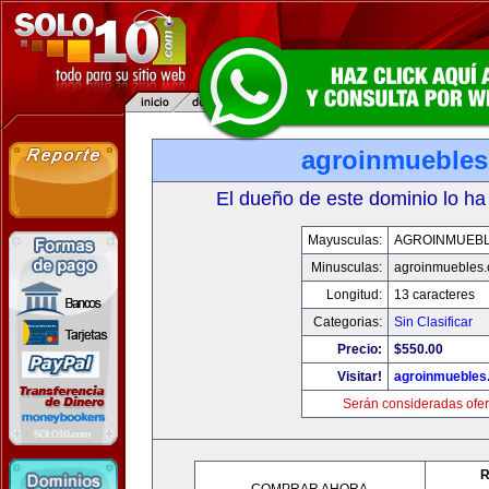
agroinmueble
El dueño de este dominio lo ha
Mayusculas:
AGROINMUEB
Minusculas:
agroinmuebles
Longitud:
13 caracteres
Categorias:
Sin Clasificar
Precio:
$550.00
Visitar!
agroinmuebles
Serán consideradas ofer
R