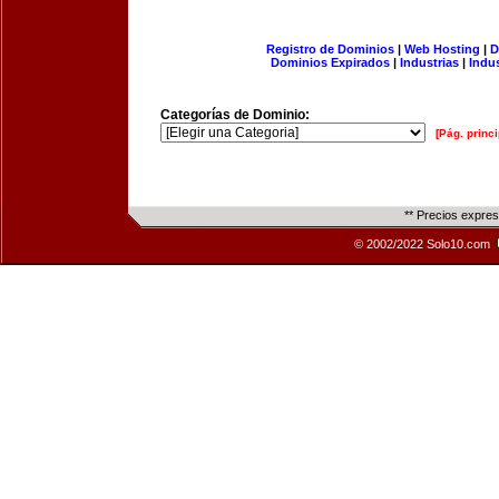
Registro de Dominios
|
Web Hosting
|
D
Dominios Expirados
|
Industrias
|
Indu
Categorías de Dominio:
[Pág. princi
** Precios expre
© 2002/2022 Solo10.com